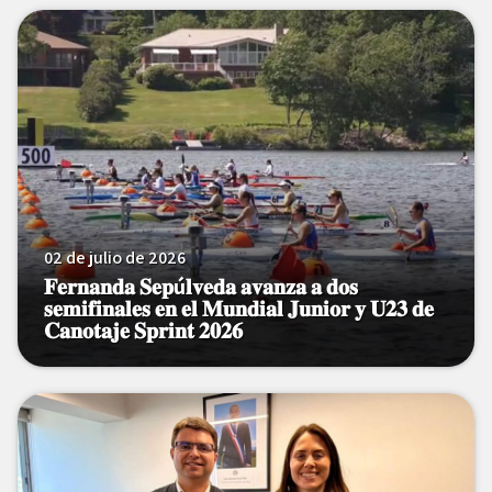
02 de julio de 2026
𝐅𝐞𝐫𝐧𝐚𝐧𝐝𝐚 𝐒𝐞𝐩ú𝐥𝐯𝐞𝐝𝐚 𝐚𝐯𝐚𝐧𝐳𝐚 𝐚 𝐝𝐨𝐬
𝐬𝐞𝐦𝐢𝐟𝐢𝐧𝐚𝐥𝐞𝐬 𝐞𝐧 𝐞𝐥 𝐌𝐮𝐧𝐝𝐢𝐚𝐥 𝐉𝐮𝐧𝐢𝐨𝐫 𝐲 𝐔𝟐𝟑 𝐝𝐞
𝐂𝐚𝐧𝐨𝐭𝐚𝐣𝐞 𝐒𝐩𝐫𝐢𝐧𝐭 𝟐𝟎𝟐𝟔