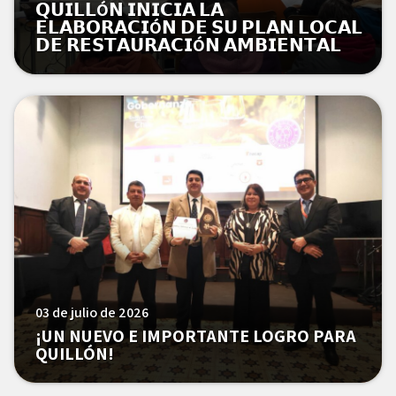
𝗤𝗨𝗜𝗟𝗟Ó𝗡 𝗜𝗡𝗜𝗖𝗜𝗔 𝗟𝗔
𝗘𝗟𝗔𝗕𝗢𝗥𝗔𝗖𝗜Ó𝗡 𝗗𝗘 𝗦𝗨 𝗣𝗟𝗔𝗡 𝗟𝗢𝗖𝗔𝗟
𝗗𝗘 𝗥𝗘𝗦𝗧𝗔𝗨𝗥𝗔𝗖𝗜Ó𝗡 𝗔𝗠𝗕𝗜𝗘𝗡𝗧𝗔𝗟
03 de julio de 2026
¡UN NUEVO E IMPORTANTE LOGRO PARA
QUILLÓN!