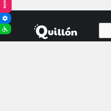
Municipalidad de Quillón
18 Septiembre 250, Quillón - Ñuble
(42) 220 7100
contacto@quillon.cl
Síguenos