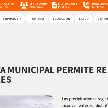
IA ACTIVA
LEY DE LOBBY
LICITACIONES
EMERGENCI
arencia
Plataforma
Publicas
Telefonos
SERVICIOS
TURISMO
EDUCACIÓN
SALUD
DEPOR
A MUNICIPAL PERMITE R
RES
Las precipitaciones regi
inconvenientes en distin