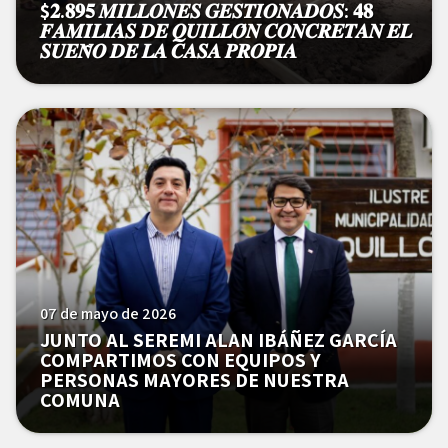
$𝟐.𝟖𝟗𝟓 𝑴𝑰𝑳𝑳𝑶𝑵𝑬𝑺 𝑮𝑬𝑺𝑻𝑰𝑶𝑵𝑨𝑫𝑶𝑺: 𝟒𝟖
𝑭𝑨𝑴𝑰𝑳𝑰𝑨𝑺 𝑫𝑬 𝑸𝑼𝑰𝑳𝑳𝑶́𝑵 𝑪𝑶𝑵𝑪𝑹𝑬𝑻𝑨𝑵 𝑬𝑳
𝑺𝑼𝑬𝑵̃𝑶 𝑫𝑬 𝑳𝑨 𝑪𝑨𝑺𝑨 𝑷𝑹𝑶𝑷𝑰𝑨
07 de mayo de 2026
JUNTO AL SEREMI ALAN IBÁÑEZ GARCÍA
COMPARTIMOS CON EQUIPOS Y
PERSONAS MAYORES DE NUESTRA
COMUNA