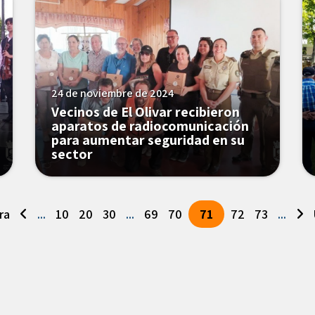
24 de noviembre de 2024
Vecinos de El Olivar recibieron
aparatos de radiocomunicación
para aumentar seguridad en su
sector
ra
...
10
20
30
...
69
70
71
72
73
...