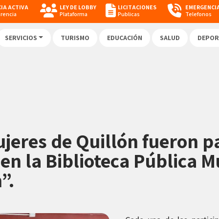
IA ACTIVA
LEY DE LOBBY
LICITACIONES
EMERGENCI
arencia
Plataforma
Publicas
Telefonos
SERVICIOS
TURISMO
EDUCACIÓN
SALUD
DEPOR
eres de Quillón fueron pa
en la Biblioteca Pública M
”.