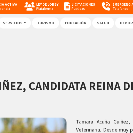
IA ACTIVA
LEY DE LOBBY
LICITACIONES
EMERGENCI
arencia
Plataforma
Publicas
Telefonos
SERVICIOS
TURISMO
EDUCACIÓN
SALUD
DEPOR
ÑEZ, CANDIDATA REINA D
Tamara Acuña Guiñez, 
Veterinaria. Desde muy 