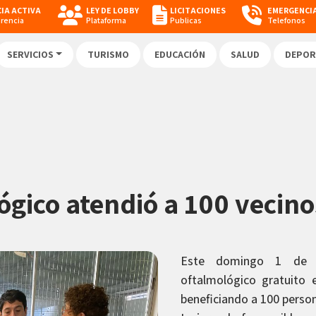
IA ACTIVA
LEY DE LOBBY
LICITACIONES
EMERGENCI
arencia
Plataforma
Publicas
Telefonos
SERVICIOS
TURISMO
EDUCACIÓN
SALUD
DEPOR
ógico atendió a 100 vecino
Este domingo 1 de ju
oftalmológico gratuito 
beneficiando a 100 person