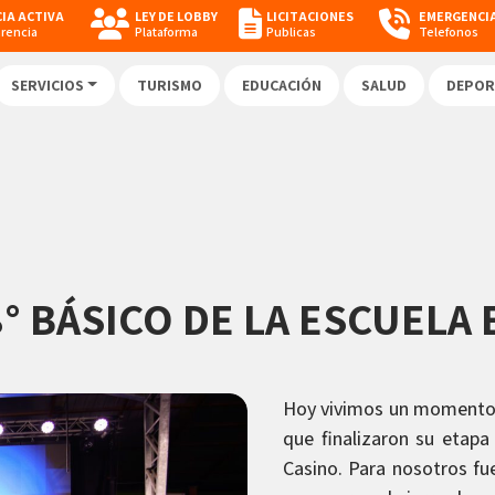
IA ACTIVA
LEY DE LOBBY
LICITACIONES
EMERGENCI
arencia
Plataforma
Publicas
Telefonos
SERVICIOS
TURISMO
EDUCACIÓN
SALUD
DEPOR
° BÁSICO DE LA ESCUELA 
Hoy vivimos un momento l
que finalizaron su etapa
Casino. Para nosotros f