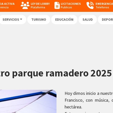
IA ACTIVA
LEY DE LOBBY
LICITACIONES
EMERGENCI
arencia
Plataforma
Publicas
Telefonos
SERVICIOS
TURISMO
EDUCACIÓN
SALUD
DEPOR
ro parque ramadero 2025 
Hoy dimos inicio a nuest
Francisco, con música,
hectárea.