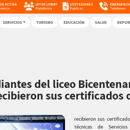
IA ACTIVA
LEY DE LOBBY
LICITACIONES
EMERGENCI
arencia
Plataforma
Publicas
Telefonos
SERVICIOS
TURISMO
EDUCACIÓN
SALUD
DEPOR
iantes del liceo Bicentena
cibieron sus certificados d
recibieron sus certificad
técnicas de Servicio