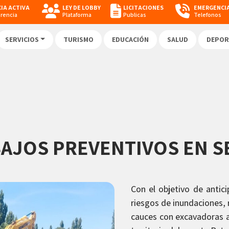
IA ACTIVA
LEY DE LOBBY
LICITACIONES
EMERGENCI
arencia
Plataforma
Publicas
Telefonos
SERVICIOS
TURISMO
EDUCACIÓN
SALUD
DEPOR
AJOS PREVENTIVOS EN S
Con el objetivo de antic
riesgos de inundaciones, 
cauces con excavadoras ar